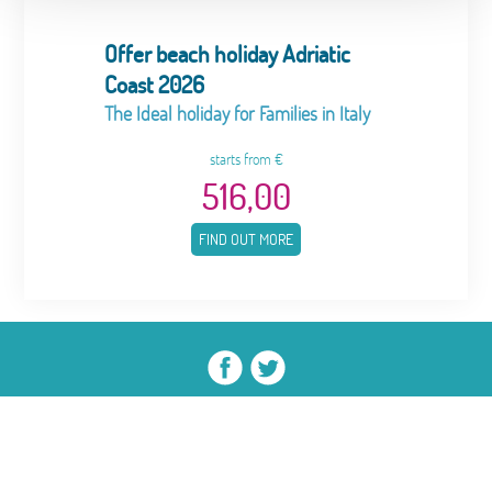
Offer beach holiday Adriatic
Coast 2026
The Ideal holiday for Families in Italy
starts from €
516,00
FIND OUT MORE
Copyright 2026 © Biondi Hotels
-
P.IVA.:
IT02210090409
-
Phone.:
+39 0547 85388
-
Fax.: +39
0547 85455