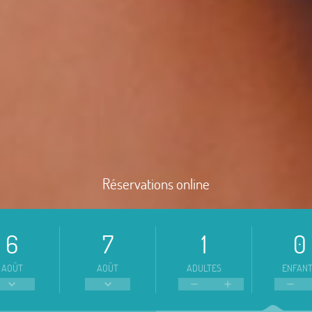
Réservations online
6
7
AOÛT
AOÛT
ADULTES
ENFAN




