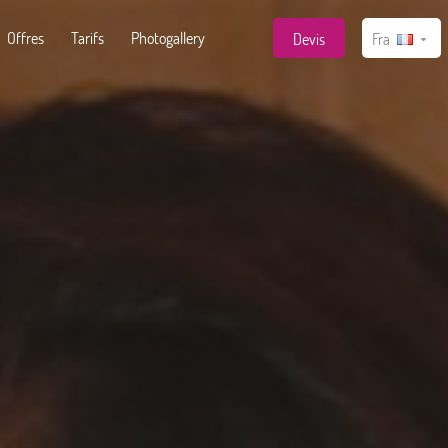
Offres
Tarifs
Photogallery
Devis
Fra

Ita
Deu
Eng