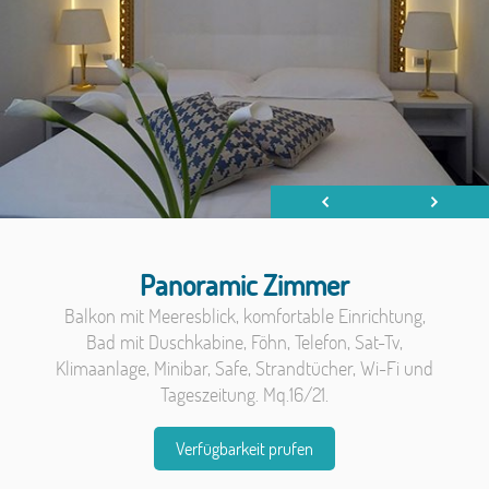
Panoramic Zimmer
Balkon mit Meeresblick, komfortable Einrichtung,
Bad mit Duschkabine,
Föhn
, Telefon, Sat-Tv,
Klimaanlage, Minibar, Safe, Strandtücher, Wi-Fi und
Tageszeitung. Mq.16/21.
Verfügbarkeit prufen