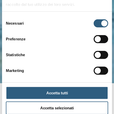
raccolto dal tuo utilizzo dei loro servizi.
Selezione
Necessari
del
consenso
Preferenze
Statistiche
Marketing
Accetta tutti
Der Privatstrand
exklusiv für unsere Gäste
Accetta selezionati